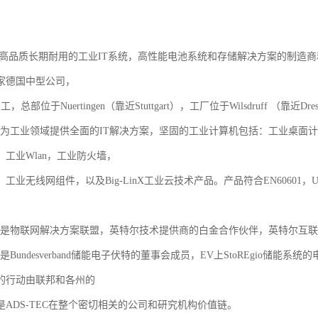
EC是高品质长期耐用的工业IT系统，高性能电池系统和存储解决方案的制造
家德国中型公司，
，总部位于Nuertingen（靠近Stuttgart），工厂位于Wilsdruff （靠近Dre
EC为工业领域提供全面的IT解决方案，坚固的工业计算机包括：工业桌面
工业Wlan，工业防火墙，
工业无线网组件，以及Big-LinX工业云技术产品。产品符合EN60601，
C是物联网解决方案联盟，英特尔技术提供商的白金合作伙伴，英特尔互联网的成员
C是Bundesverband储能电子伏特的董事会成员，EV上StoREgio储
的行动由联邦和各州的
是ADS-TEC在整个密切相关的公司和研究机构价值链。