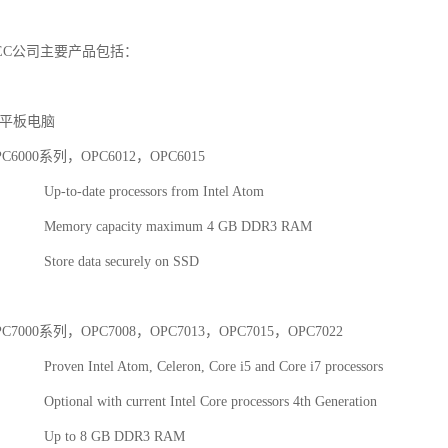
TEC公司主要产品包括：
C平板电脑
0系列，OPC6012，OPC6015
te processors from Intel Atom
capacity maximum 4 GB DDR3 RAM
ata securely on SSD
系列，OPC7008，OPC7013，OPC7015，OPC7022
tel Atom, Celeron, Core i5 and Core i7 processors
with current Intel Core processors 4th Generation
 8 GB DDR3 RAM