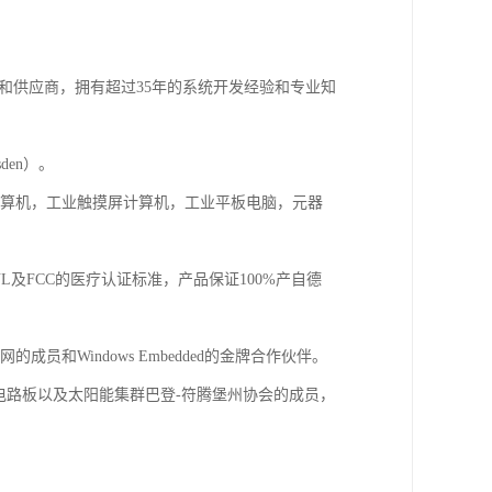
商和供应商，拥有超过35年的系统开发经验和专业知
sden）。
计算机，工业触摸屏计算机，工业平板电脑，元器
UL及FCC的医疗认证标准，产品保证100%产自德
和Windows Embedded的金牌合作伙伴。
能系统的电路板以及太阳能集群巴登-符腾堡州协会的成员，