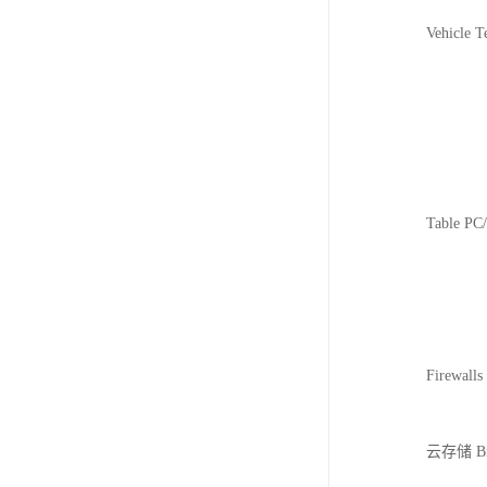
Vehicle T
HDT8
VMT800
VMT700
Table 
ITC80
TT1
Firewall
IRF2000
云存储 Big